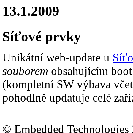
13.1.2009
Síťové prvky
Unikátní web-update u
Síťo
souborem
obsahujícím bootl
(kompletní SW výbava včetn
pohodlně updatuje celé zaří
© Embedded Technologies